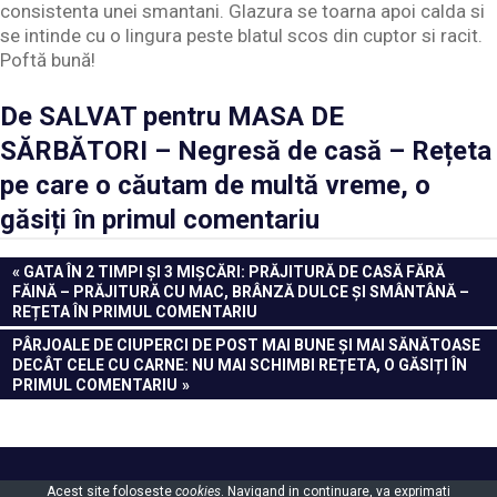
consistenta unei smantani. Glazura se toarna apoi calda si
se intinde cu o lingura peste blatul scos din cuptor si racit.
Poftă bună!
De SALVAT pentru MASA DE
SĂRBĂTORI – Negresă de casă – Rețeta
pe care o căutam de multă vreme, o
găsiți în primul comentariu
Navigare
PREVIOUS
GATA ÎN 2 TIMPI ȘI 3 MIȘCĂRI: PRĂJITURĂ DE CASĂ FĂRĂ
POST:
FĂINĂ – PRĂJITURĂ CU MAC, BRÂNZĂ DULCE ȘI SMÂNTÂNĂ –
în
REȚETA ÎN PRIMUL COMENTARIU
articole
NEXT
PÂRJOALE DE CIUPERCI DE POST MAI BUNE ȘI MAI SĂNĂTOASE
POST:
DECÂT CELE CU CARNE: NU MAI SCHIMBI REȚETA, O GĂSIȚI ÎN
PRIMUL COMENTARIU
Powered by
WordPress
and
Gridbox
.
Acest site foloseste
cookies
. Navigand in continuare, va exprimati