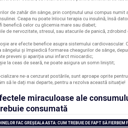
urilor de zahăr din sânge, prin conținutul unui compus numit ali
ulinei. Ceapa nu poate înlocui terapia cu insulină, însă dato
fi benefică celor cu glicemia mare sau diabet;
rile de nervozitate, stresul, sau atacurile de panică, zdrobind
a roșie are efecte benefice asupra sistemului cardiovascular
rea sângelui și împiedică formarea cheagurilor de sânge, depu
te preveni și apariția unui infarct miocardic;
ie la ceas de seară, ne poate asigura un somn liniștit;
cializare ne-a cenzurat postările, sunt aproape oprite pent
ăm să le dați mai departe, pentru a rezolva această situație!
Efectele miraculoase ale consumul
trebuie consumată
NELOR FAC GREȘEALA ASTA: CUM TREBUIE DE FAPT SĂ FIERBEM 