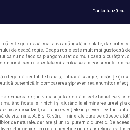
Contactează-ne
 că este gustoasă, mai ales adăugată în salate, dar puțini ș
ului de ceapă roșie. Ceapa roșie este mult mai gustoasă de
ptul că nu ne face să plângem atât de mult când o curățăm, ca
 recomandă pentru efectele miraculoase ale consumului de ce
 o legumă destul de banală, folosită la supe, tocănițe și salat
peutică puternică în combaterea șiprevenirea anumitor afecți
n detoxifierea organismului și totodată efecte benefice și în c
timulând ficatul și rinichii și ajutând la eliminarea ureei și a c
ternic antioxidant, cu roluri esențiale în prevenirea tumorilor
ă de vitamine: A, B şi C, săruri minerale care se găsesc atât î
tibiotice naturale, dar are și un rol puternic diuretic. De acee
iverselor ceaiuri, cu roluri benefice pentru ameliorarea tusei ș