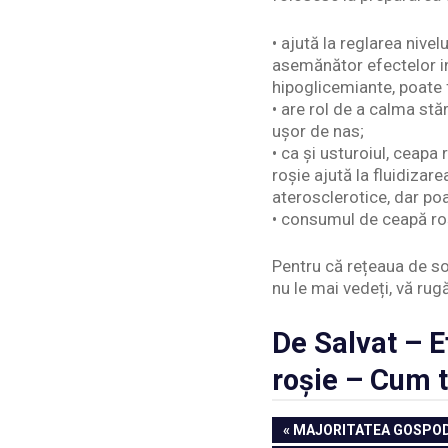
• ajută la reglarea nivel
asemănător efectelor ins
hipoglicemiante, poate 
• are rol de a calma stă
ușor de nas;
• ca și usturoiul, ceap
roșie ajută la fluidiza
aterosclerotice, dar poa
• consumul de ceapă roș
Pentru că rețeaua de so
nu le mai vedeți, vă rug
De Salvat – 
roșie – Cum 
Navigare
PREVIOUS
MAJORITATEA GOSPODI
POST: