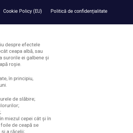
Cookie Policy (EU)
Politică de confidențialitate
tiu despre efectele
cât ceapa albă, sau
 surorile ei galbene și
apă roșie.
e, în principiu,
uni.
urele de slăbire;
lorurilor;
;
n miezul cepei cât și în
a foile de ceapă se
i a răcelii;