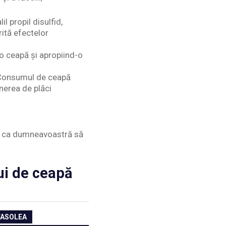
l propil disulfid,
rită efectelor
 o ceapă și apropiind-o
. Consumul de ceapă
nerea de plăci
ru ca dumneavoastră să
ui de ceapă
FASOLEA