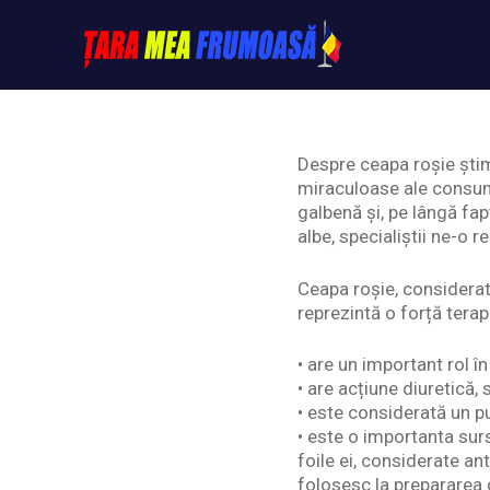
Skip
to
content
Tarameafrumoasa
Despre ceapa roșie știm
miraculoase ale consum
galbenă și, pe lângă fa
albe, specialiștii ne-o
Ceapa roșie, considerată
reprezintă o forță tera
• are un important rol î
• are acțiune diuretică, s
• este considerată un pu
• este o importanta surs
foile ei, considerate an
folosesc la prepararea d