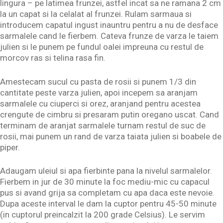
lingura – pe latimea frunzei, astfel incat sa ne ramana 2 cm
la un capat si la celalat al frunzei. Rulam sarmaua si
introducem capatul ingust inauntru pentru a nu de desface
sarmalele cand le fierbem. Cateva frunze de varza le taiem
julien si le punem pe fundul oalei impreuna cu restul de
morcov ras si telina rasa fin.
Amestecam sucul cu pasta de rosii si punem 1/3 din
cantitate peste varza julien, apoi incepem sa aranjam
sarmalele cu ciuperci si orez, aranjand pentru acestea
crengute de cimbru si presaram putin oregano uscat. Cand
terminam de aranjat sarmalele turnam restul de suc de
rosii, mai punem un rand de varza taiata julien si boabele de
piper.
Adaugam uleiul si apa fierbinte pana la nivelul sarmalelor.
Fierbem in jur de 30 minute la foc mediu-mic cu capacul
pus si avand grija sa completam cu apa daca este nevoie.
Dupa aceste interval le dam la cuptor pentru 45-50 minute
(in cuptorul preincalzit la 200 grade Celsius). Le servim