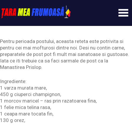
Skip
to
content
Tarameafrumoasa
Pentru perioada postului, aceasta reteta este potrivita si
pentru cei mai mofturosi dintre noi. Desi nu contin carne,
preparatele de post pot fi mult mai sanatoase si gustoase.
Iata ce iti trebuie ca sa faci sarmale de post ca la
Manastirea Prislop.
Ingrediente:
1 varza murata mare,
450 g ciuperci champignon,
1 morcov maricel – ras prin razatoarea fina,
1 felie mica telina rasa,
1 ceapa mare tocata fin,
130 g orez,