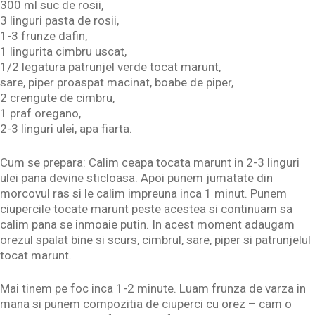
300 ml suc de rosii,
3 linguri pasta de rosii,
1-3 frunze dafin,
1 lingurita cimbru uscat,
1/2 legatura patrunjel verde tocat marunt,
sare, piper proaspat macinat, boabe de piper,
2 crengute de cimbru,
1 praf oregano,
2-3 linguri ulei, apa fiarta.
Cum se prepara: Calim ceapa tocata marunt in 2-3 linguri
ulei pana devine sticloasa. Apoi punem jumatate din
morcovul ras si le calim impreuna inca 1 minut. Punem
ciupercile tocate marunt peste acestea si continuam sa
calim pana se inmoaie putin. In acest moment adaugam
orezul spalat bine si scurs, cimbrul, sare, piper si patrunjelul
tocat marunt.
Mai tinem pe foc inca 1-2 minute. Luam frunza de varza in
mana si punem compozitia de ciuperci cu orez – cam o