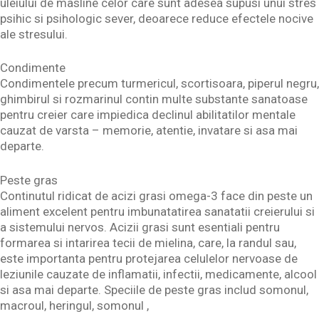
uleiului de masline celor care sunt adesea supusi unui stres
psihic si psihologic sever, deoarece reduce efectele nocive
ale stresului.
Condimente
Condimentele precum turmericul, scortisoara, piperul negru,
ghimbirul si rozmarinul contin multe substante sanatoase
pentru creier care impiedica declinul abilitatilor mentale
cauzat de varsta – memorie, atentie, invatare si asa mai
departe.
Peste gras
Continutul ridicat de acizi grasi omega-3 face din peste un
aliment excelent pentru imbunatatirea sanatatii creierului si
a sistemului nervos. Acizii grasi sunt esentiali pentru
formarea si intarirea tecii de mielina, care, la randul sau,
este importanta pentru protejarea celulelor nervoase de
leziunile cauzate de inflamatii, infectii, medicamente, alcool
si asa mai departe. Speciile de peste gras includ somonul,
macroul, heringul, somonul ,