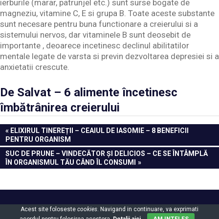
ierburile (marar, patrunjel etc.) sunt surse bogate de
magneziu, vitamine C, E si grupa B. Toate aceste substante
sunt necesare pentru buna functionare a creierului si a
sistemului nervos, dar vitaminele B sunt deosebit de
importante , deoarece incetinesc declinul abilitatilor
mentale legate de varsta si previn dezvoltarea depresiei si a
anxietatii crescute.
De Salvat – 6 alimente încetinesc
îmbătrânirea creierului
Navigare
PREVIOUS
ELIXIRUL TINEREȚII – CEAIUL DE IASOMIE – 8 BENEFICII
POST:
PENTRU ORGANISM
în
NEXT
SUC DE PRUNE – VINDECĂTOR ȘI DELICIOS – CE SE ÎNTÂMPLĂ
articole
POST:
ÎN ORGANISMUL TĂU CÂND ÎL CONSUMI
Powered by
WordPress
and
Gridbox
.
Acest site foloseste
cookies
. Navigand in continuare, va exprimati