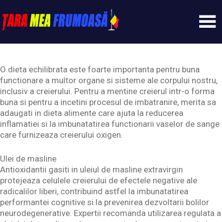
Skip
to
content
Tarameafrumoasa
O dieta echilibrata este foarte importanta pentru buna
functionare a multor organe si sisteme ale corpului nostru,
inclusiv a creierului. Pentru a mentine creierul intr-o forma
buna si pentru a incetini procesul de imbatranire, merita sa
adaugati in dieta alimente care ajuta la reducerea
inflamatiei si la imbunatatirea functionarii vaselor de sange
care furnizeaza creierului oxigen.
Ulei de masline
Antioxidantii gasiti in uleiul de masline extravirgin
protejeaza celulele creierului de efectele negative ale
radicalilor liberi, contribuind astfel la imbunatatirea
performantei cognitive si la prevenirea dezvoltarii bolilor
neurodegenerative. Expertii recomanda utilizarea regulata a