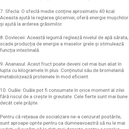
7. Sfecla: O sfeclă medie conține aproximativ 40 kcal.
Aceasta ajută la reglarea glicemiei, oferă energie mușchilor
și ajută la arderea grăsimilor.
8. Dovleceii: Această legumă reglează nivelul de apă sărata,
scade producția de energie a maselor grele și stimulează
funcția intestinală.
9. Ananasul: Acest fruct poate deveni cel mai bun aliat în
lupta cu kilogramele în plus. Conținutul său de bromelaină
metabolizează proteinele în mod eficient.
10. Ouăle: Ouăle pot fi consumate în orice moment al zilei
fără riscul de a crește în greutate. Cele fierte sunt mai bune
decât cele prăjite.
Pentru că rețeaua de socializare ne-a cenzurat postările,
sunt aproape oprite pentru ca dumneavoastră să nu le mai