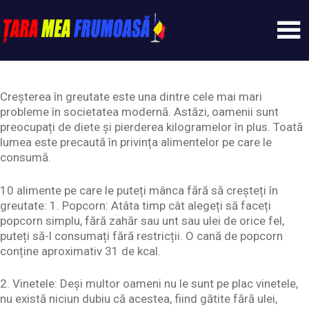
Skip
to
content
Tarameafrumoasa
Creșterea în greutate este una dintre cele mai mari
probleme în societatea modernă. Astăzi, oamenii sunt
preocupați de diete și pierderea kilogramelor în plus. Toată
lumea este precaută în privința alimentelor pe care le
consumă.
10 alimente pe care le puteți mânca fără să creșteți în
greutate: 1. Popcorn: Atâta timp cât alegeți să faceți
popcorn simplu, fără zahăr sau unt sau ulei de orice fel,
puteți să-l consumați fără restricții. O cană de popcorn
conține aproximativ 31 de kcal.
2. Vinetele: Deși multor oameni nu le sunt pe plac vinetele,
nu există niciun dubiu că acestea, fiind gătite fără ulei,