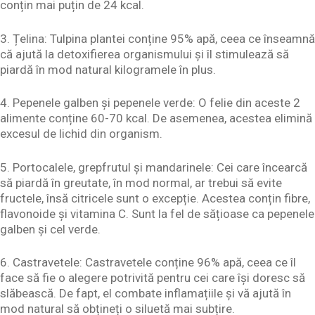
conțin mai puțin de 24 kcal.
3. Țelina: Tulpina plantei conține 95% apă, ceea ce înseamnă
că ajută la detoxifierea organismului și îl stimulează să
piardă în mod natural kilogramele în plus.
4. Pepenele galben și pepenele verde: O felie din aceste 2
alimente conține 60-70 kcal. De asemenea, acestea elimină
excesul de lichid din organism.
5. Portocalele, grepfrutul și mandarinele: Cei care încearcă
să piardă în greutate, în mod normal, ar trebui să evite
fructele, însă citricele sunt o excepție. Acestea conțin fibre,
flavonoide și vitamina C. Sunt la fel de sățioase ca pepenele
galben și cel verde.
6. Castravetele: Castravetele conține 96% apă, ceea ce îl
face să fie o alegere potrivită pentru cei care își doresc să
slăbească. De fapt, el combate inflamațiile și vă ajută în
mod natural să obțineți o siluetă mai subțire.