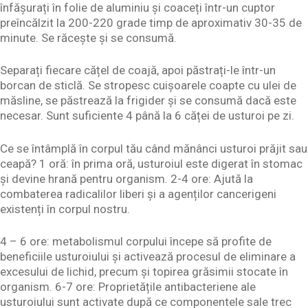
înfășurați în folie de aluminiu și coaceți într-un cuptor
preîncălzit la 200-220 grade timp de aproximativ 30-35 de
minute. Se răcește și se consumă.
Separați fiecare cățel de coajă, apoi păstrați-le într-un
borcan de sticlă. Se stropesc cuișoarele coapte cu ulei de
măsline, se păstrează la frigider și se consumă dacă este
necesar. Sunt suficiente 4 până la 6 căței de usturoi pe zi.
Ce se întâmplă în corpul tău când mănânci usturoi prăjit sau
ceapă? 1 oră: în prima oră, usturoiul este digerat în stomac
și devine hrană pentru organism. 2-4 ore: Ajută la
combaterea radicalilor liberi și a agenților cancerigeni
existenți în corpul nostru.
4 – 6 ore: metabolismul corpului începe să profite de
beneficiile usturoiului și activează procesul de eliminare a
excesului de lichid, precum și topirea grăsimii stocate în
organism. 6-7 ore: Proprietățile antibacteriene ale
usturoiului sunt activate după ce componentele sale trec