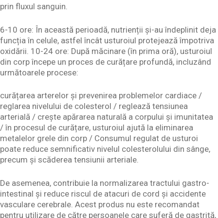
prin fluxul sanguin.
6-10 ore: În această perioadă, nutrienții și-au îndeplinit deja
funcția în celule, astfel încât usturoiul protejează împotriva
oxidării. 10-24 ore: După măcinare (în prima oră), usturoiul
din corp începe un proces de curățare profundă, incluzând
următoarele procese:
curățarea arterelor și prevenirea problemelor cardiace /
reglarea nivelului de colesterol / reglează tensiunea
arterială / crește apărarea naturală a corpului și imunitatea
/ în procesul de curățare, usturoiul ajută la eliminarea
metalelor grele din corp / Consumul regulat de usturoi
poate reduce semnificativ nivelul colesterolului din sânge,
precum și scăderea tensiunii arteriale.
De asemenea, contribuie la normalizarea tractului gastro-
intestinal și reduce riscul de atacuri de cord și accidente
vasculare cerebrale. Acest produs nu este recomandat
pentru utilizare de către persoanele care suferă de gastrită,