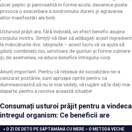
ulcer peptic și pancreatită în forme acute, deoarece poate
provoca o exacerbare a sindromului durerii și agravarea
altor manifestări ale bolii.
Usturoiul prăjit are, fără îndoială, un efect benefic asupra
corpului nostru. Simțiți-vă liber să adăugați acest ingredient
la mâncărurile dvs. obișnuite – acest lucru vă va ajuta să
găsiți combinații noi, uimitoare de gusturi și forme culinare
și, de asemenea, va aduce beneficii întregului corp.
Anunț important: Pentru că rețeaua de socializare ne-a
cenzurat postările, sunt aproape oprite pentru ca
dumneavoastră să nu le mai vedeți, vă rugăm să le dați mai
departe, pentru a rezolva această situație!
Consumați usturoi prăjit pentru a vindeca
intregul organism: Ce beneficii are
Navigare
PREVIOUS
O ZI DE DETO PE SĂPTĂMÂNĂ CU MERE – O METODĂ VECHE