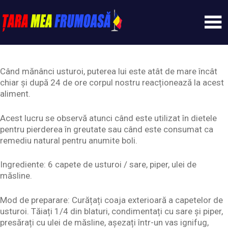
Skip
to
content
Tarameafrumoasa
Când mănânci usturoi, puterea lui este atât de mare încât
chiar și după 24 de ore corpul nostru reacționează la acest
aliment.
Acest lucru se observă atunci când este utilizat în dietele
pentru pierderea în greutate sau când este consumat ca
remediu natural pentru anumite boli.
Ingrediente: 6 capete de usturoi / sare, piper, ulei de
măsline.
Mod de preparare: Curățați coaja exterioară a capetelor de
usturoi. Tăiați 1/4 din blaturi, condimentați cu sare și piper,
presărați cu ulei de măsline, așezați într-un vas ignifug,