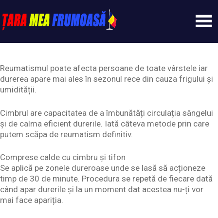
Skip
to
content
Tarameafrumoasa
Reumatismul poate afecta persoane de toate vârstele iar
durerea apare mai ales în sezonul rece din cauza frigului și
umidității.
Cimbrul are capacitatea de a îmbunătăți circulația sângelui
și de calma eficient durerile. Iată câteva metode prin care
putem scăpa de reumatism definitiv.
Comprese calde cu cimbru și tifon
Se aplică pe zonele dureroase unde se lasă să acționeze
timp de 30 de minute. Procedura se repetă de fiecare dată
când apar durerile și la un moment dat acestea nu-ți vor
mai face apariția.