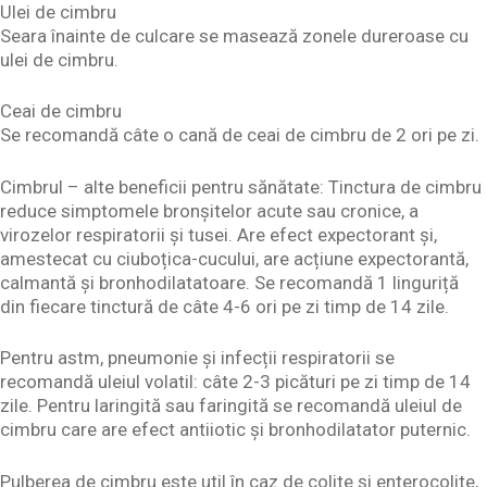
Ulei de cimbru
Seara înainte de culcare se masează zonele dureroase cu
ulei de cimbru.
Ceai de cimbru
Se recomandă câte o cană de ceai de cimbru de 2 ori pe zi.
Cimbrul – alte beneficii pentru sănătate: Tinctura de cimbru
reduce simptomele bronșitelor acute sau cronice, a
virozelor respiratorii și tusei. Are efect expectorant și,
amestecat cu ciuboțica-cucului, are acțiune expectorantă,
calmantă și bronhodilatatoare. Se recomandă 1 linguriță
din fiecare tinctură de câte 4-6 ori pe zi timp de 14 zile.
Pentru astm, pneumonie și infecții respiratorii se
recomandă uleiul volatil: câte 2-3 picături pe zi timp de 14
zile. Pentru laringită sau faringită se recomandă uleiul de
cimbru care are efect antiiotic și bronhodilatator puternic.
Pulberea de cimbru este util în caz de colite și enterocolite,