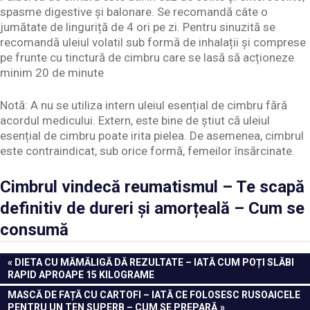
spasme digestive și balonare. Se recomandă câte o
jumătate de linguriță de 4 ori pe zi. Pentru sinuzită se
recomandă uleiul volatil sub formă de inhalații și comprese
pe frunte cu tinctură de cimbru care se lasă să acționeze
minim 20 de minute
Notă: A nu se utiliza intern uleiul esențial de cimbru fără
acordul medicului. Extern, este bine de știut că uleiul
esențial de cimbru poate irita pielea. De asemenea, cimbrul
este contraindicat, sub orice formă, femeilor însărcinate.
Cimbrul vindecă reumatismul – Te scapă
definitiv de dureri și amorțeală – Cum se
consumă
Navigare
PREVIOUS
DIETA CU MĂMĂLIGĂ DĂ REZULTATE – IATĂ CUM POȚI SLĂBI
POST:
RAPID APROAPE 15 KILOGRAME
în
NEXT
MASCĂ DE FAȚĂ CU CARTOFI – IATĂ CE FOLOSESC RUSOAICELE
articole
POST:
PENTRU UN TEN SUPERB – CUM SE PREPARĂ