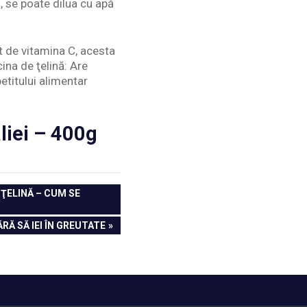
, se poate dilua cu apă
at de vitamina C, acesta
ina de ţelină: Are
petitului alimentar
liei – 400g
ŢELINĂ – CUM SE
RĂ SĂ IEI ÎN GREUTATE