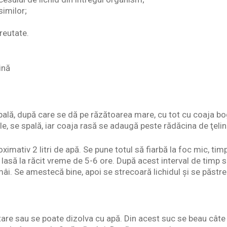
imilor;
reutate.
ină
pală, după care se dă pe răzătoarea mare, cu tot cu coaja bog
le, se spală, iar coaja rasă se adaugă peste rădăcina de ţelin
ximativ 2 litri de apă. Se pune totul să fiarbă la foc mic, ti
lasă la răcit vreme de 5-6 ore. După acest interval de timp s
âi. Se amestecă bine, apoi se strecoară lichidul şi se păstrea
re sau se poate dizolva cu apă. Din acest suc se beau câte 1