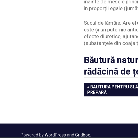
înainte de mesele princ
în proporţii egale (jum
Sucul de lămâie: Are efe
este şi un puternic anti
efecte diuretice, ajutân
(substanţele din coaja ţ
Băutură natur
rădăcină de ț
Navigare
PREVIOUS
BĂUTURA PENTRU SLĂB
POST:
PREPARĂ
în
articole
Powered by
WordPress
and
Gridbox
.