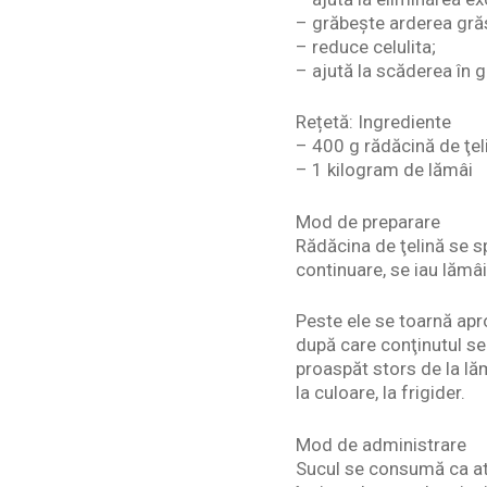
– grăbeşte arderea grăs
– reduce celulita;
– ajută la scăderea în g
Rețetă: Ingrediente
– 400 g rădăcină de ţel
– 1 kilogram de lămâi
Mod de preparare
Rădăcina de ţelină se s
continuare, se iau lămâi
Peste ele se toarnă apro
după care conţinutul se 
proaspăt stors de la lăm
la culoare, la frigider.
Mod de administrare
Sucul se consumă ca ata