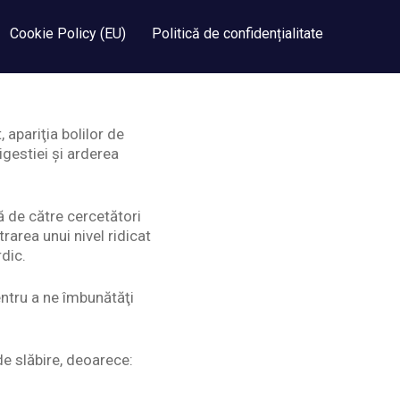
Cookie Policy (EU)
Politică de confidențialitate
 apariţia bolilor de
gestiei şi arderea
tă de către cercetători
rarea unui nivel ridicat
dic.
entru a ne îmbunătăţi
de slăbire, deoarece: