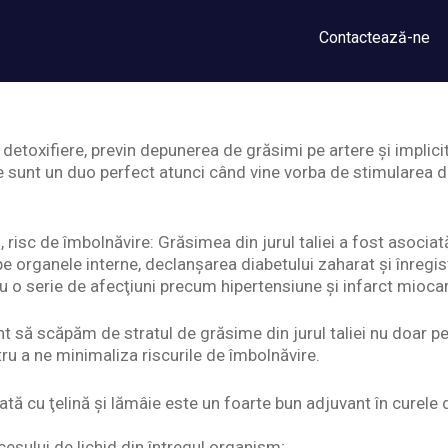
Contactează-ne
 detoxifiere, previn depunerea de grăsimi pe artere şi implicit,
 sunt un duo perfect atunci când vine vorba de stimularea di
i, risc de îmbolnăvire: Grăsimea din jurul taliei a fost asocia
 organele interne, declanşarea diabetului zaharat şi înregist
cu o serie de afecţiuni precum hipertensiune şi infarct miocar
t să scăpăm de stratul de grăsime din jurul taliei nu doar p
tru a ne minimaliza riscurile de îmbolnăvire.
tă cu ţelină şi lămâie este un foarte bun adjuvant în curele 
cesului de lichid din întregul organism;