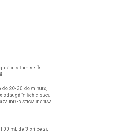
ată în vitamine. În
ă.
mp de 20-30 de minute,
e adaugă în lichid sucul
ză într-o sticlă închisă
00 ml, de 3 ori pe zi,