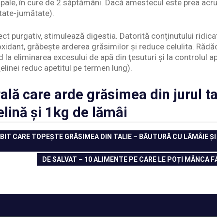
ipale, în cure de 2 săptămâni. Dacă amestecul este prea acru
ătate-jumătate).
ct purgativ, stimulează digestia. Datorită conţinutului ridic
oxidant, grăbeşte arderea grăsimilor şi reduce celulita. Rădăc
d la eliminarea excesului de apă din ţesuturi şi la controlul a
elinei reduc apetitul pe termen lung).
ală care arde grăsimea din jurul ta
elină și 1kg de lămâi
IT CARE TOPEȘTE GRĂSIMEA DIN TALIE – BĂUTURĂ CU LĂMÂIE ȘI 
NEXT
DE SALVAT – 10 ALIMENTE PE CARE LE POȚI MÂNCA FĂ
POST: