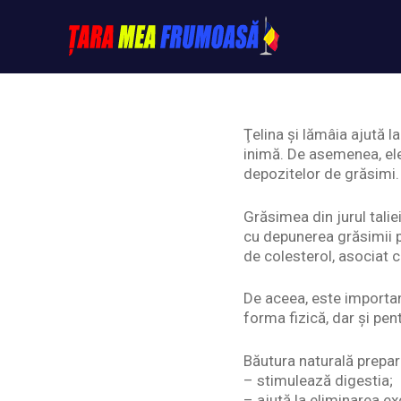
Skip
to
content
Tarameafrumoasa
Ţelina şi lămâia ajută la
inimă. De asemenea, ele
depozitelor de grăsimi.
Grăsimea din jurul talie
cu depunerea grăsimii pe
de colesterol, asociat 
De aceea, este importan
forma fizică, dar şi pen
Băutura naturală prepara
– stimulează digestia;
– ajută la eliminarea ex