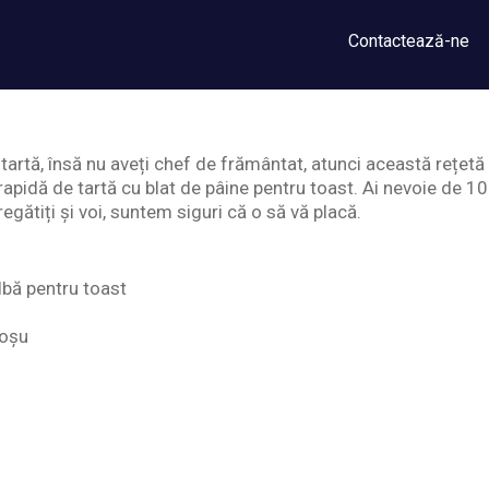
Contactează-ne
tartă, însă nu aveți chef de frământat, atunci această rețetă 
apidă de tartă cu blat de pâine pentru toast. Ai nevoie de 1
regătiți și voi, suntem siguri că o să vă placă.
albă pentru toast
roșu