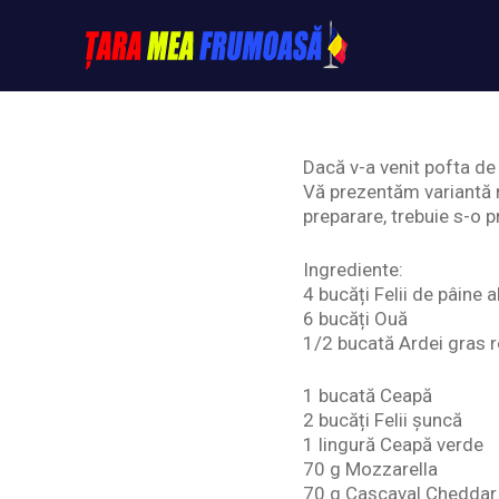
Skip
to
content
Tarameafrumoasa
Dacă v-a venit pofta de 
Vă prezentăm variantă r
preparare, trebuie s-o p
Ingrediente:
4 bucăți Felii de pâine 
6 bucăți Ouă
1/2 bucată Ardei gras 
1 bucată Ceapă
2 bucăți Felii șuncă
1 lingură Ceapă verde
70 g Mozzarella
70 g Cașcaval Cheddar