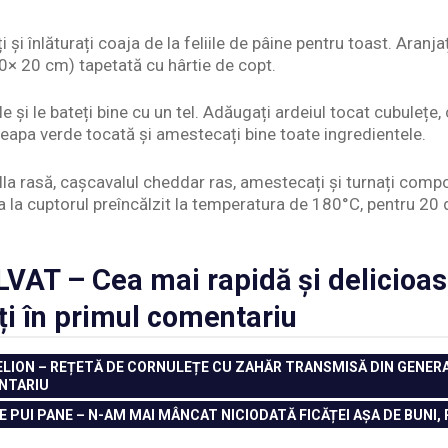
și înlăturați coaja de la feliile de pâine pentru toast. Aranjați
0× 20 cm) tapetată cu hârtie de copt.
le și le bateți bine cu un tel. Adăugați ardeiul tocat cubulețe
ceapa verde tocată și amestecați bine toate ingredientele.
a rasă, cașcavalul cheddar ras, amestecați și turnați compoz
ava la cuptorul preîncălzit la temperatura de 180°C, pentru 20
VAT – Cea mai rapidă și delicioas
iți în primul comentariu
LION – REȚETĂ DE CORNULEȚE CU ZAHĂR TRANSMISĂ DIN GENERAȚ
ENTARIU
DE PUI PANE – N-AM MAI MÂNCAT NICIODATĂ FICĂȚEI AȘA DE BUNI,