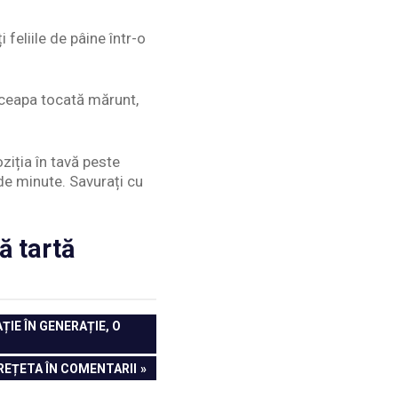
 feliile de pâine într-o
, ceapa tocată mărunt,
iția în tavă peste
 de minute. Savurați cu
ă tartă
IE ÎN GENERAȚIE, O
 REȚETA ÎN COMENTARII