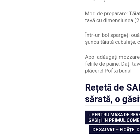
Mod de preparare: Tăiați 
tavă cu dimensiunea (2
Într-un bol spargeți ouă
șunca tăiată cubulețe, 
Apoi adăugați mozzarell
feliile de pâine. Dați t
plăcere! Pofta buna!
Rețetă de SAL
sărată, o găs
Navigare
PREVIOUS
PENTRU MASA DE REVE
POST:
GĂSIȚI ÎN PRIMUL COM
în
NEXT
DE SALVAT – FICĂȚEI 
articole
POST: